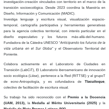
investigación-creación vinculados con territorio en el marco de la
transición socioecológica. Desde 2023 coordina la Maestría en
Diseño, Información y Comunicación (MADIC).
Investiga lenguaje y escritura visual, visualización espacio-
temporal, cartografía participativa y herramientas generativas
para la agencia colectiva territorial, con interés particular en el
diseño especulativo y los futuros más-allá-del-humano.
Anticipando los futuros de la
Fundadora de la Cátedra UNESCO “
vida urbana en el Sur Globa
”
y el Observatorio Territorial del
Poniente.
Colabora activamente en el Laboratorio de Ciudades en
Transición (LabCiT), El Laboratorio iberoamericano de innovación
socio ecológica (Liiise), pertenece a la Red (RITTSE) y al grupoT
Tlacuiloque
de ecno-Antropología, y es cofundadora de
,
colectivo de facilitación de escritura visual.
Su trabajo ha sido reconocido con el
Premio a la Docencia
(UAM, 2013)
,
la
Medalla al Mérito Universitario (2025)
y la
Medalla de Plata Promax Latinos (NY)
.