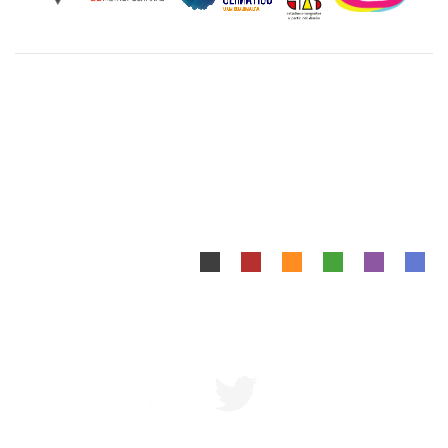
Unidad Cuajimalpa || División de Ciencias de la
Comunicación y Diseño Torre III, 5to. piso.
Avenida Vasco de Quiroga 4871, Colonia Santa Fé
Cuajimalpa. Delegación Cuajimalpa de Morelos, C.P.
05348, México CDMX.
Tel.: 5558146500
Mapa del Sitio
|
Aviso Legal
Diseñado y Desarrollado por DCCD