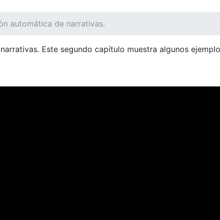
ón automática de narrativas.
arrativas. Este segundo capítulo muestra algunos ejemplos
NT)
OFERTA EDUCATIVA
DEPARTAMENTOS
RE