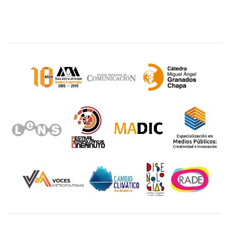
Sitios de interés
Unidad Cuajimalpa || División de Ciencias de la