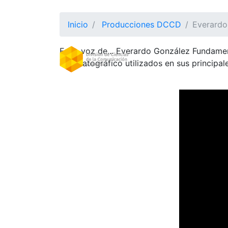
Inicio
Producciones DCCD
Everardo
En la voz de... Everardo González Fundamen
DIVISION
(CURRE
cinematográfico utilizados en sus principal