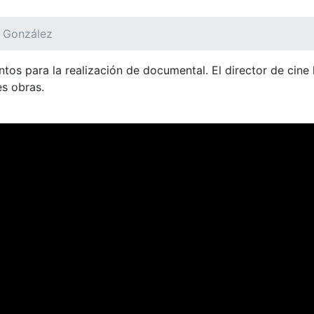
 González
tos para la realización de documental. El director de cine
NT)
OFERTA EDUCATIVA
DEPARTAMENTOS
RE
es obras.