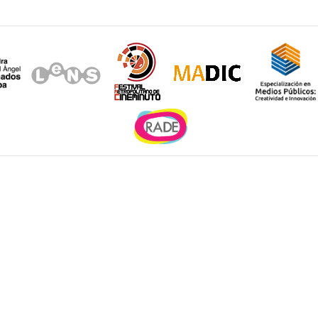
e la
nta Fé
los, C.P.