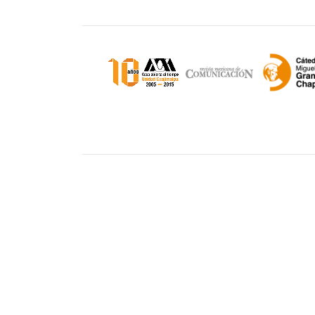
Unidad Cuajimalpa || División de Ciencias d
Comunicación y Diseño Torre III, 5to. piso.
Avenida Vasco de Quiroga 4871, Colonia Sa
Cuajimalpa. Delegación Cuajimalpa de More
05348, México CDMX.
Tel.: 5558146500