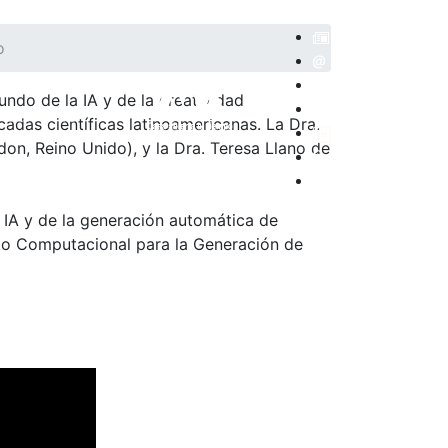
o
ndo de la IA y de la creatividad
POSITORIO
cadas científicas latinoamericanas. La Dra.
on, Reino Unido), y la Dra. Teresa Llano de
a IA y de la generación automática de
lo Computacional para la Generación de