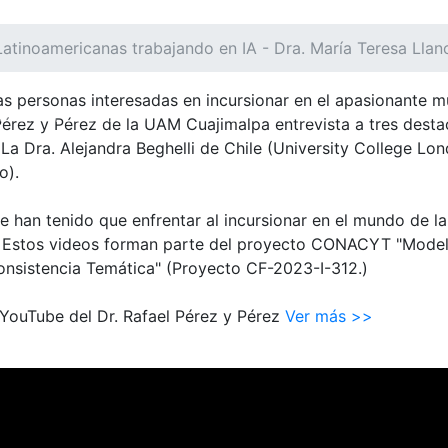
Latinoamericanas trabajando en IA - Dra. María Teresa Llan
as personas interesadas en incursionar en el apasionante mu
NT)
OFERTA EDUCATIVA
DEPARTAMENTOS
RE
 Pérez y Pérez de la UAM Cuajimalpa entrevista a tres desta
 Dra. Alejandra Beghelli de Chile (University College Lond
o).
e han tenido que enfrentar al incursionar en el mundo de l
o. Estos videos forman parte del proyecto CONACYT "Mode
nsistencia Temática" (Proyecto CF-2023-I-312.)
 YouTube del Dr. Rafael Pérez y Pérez
Ver más >>