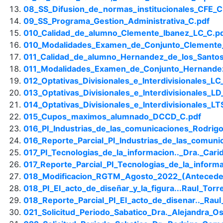
08_SS_Difusion_de_normas_institucionales_CFE_C
09_SS_Programa_Gestion_Administrativa_C.pdf
010_Calidad_de_alumno_Clemente_Ibanez_LC_C.p
010_Modalidades_Examen_de_Conjunto_Clemente_
011_Calidad_de_alumno_Hernandez_de_los_Santos
011_Modalidades_Examen_de_Conjunto_Hernandez
012_Optativas_Divisionales_e_Interdivisionales_LC
013_Optativas_Divisionales_e_Interdivisionales_LD
014_Optativas_Divisionales_e_Interdivisionales_LT
015_Cupos_maximos_alumnado_DCCD_C.pdf
016_PI_Industrias_de_las_comunicaciones_Rodrig
016_Reporte_Parcial_PI_Industrias_de_las_comun
017_PI_Tecnologias_de_la_informacion.._Dra._Car
017_Reporte_Parcial_PI_Tecnologias_de_la_informa
018_Modificacion_RGTM_Agosto_2022_(Antecede
018_PI_El_acto_de_diseñar_y_la_figura...Raul_To
018_Reporte_Parcial_PI_El_acto_de_disenar.._Rau
021_Solicitud_Periodo_Sabatico_Dra._Alejandra_Os