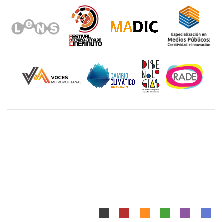
Unidad Cuajimalpa || División de Ciencias de la
Comunicación y Diseño Torre III, 5to. piso.
Avenida Vasco de Quiroga 4871, Colonia Santa Fé
Cuajimalpa. Delegación Cuajimalpa de Morelos, C.P.
05348, México CDMX.
Tel.: 5558146500