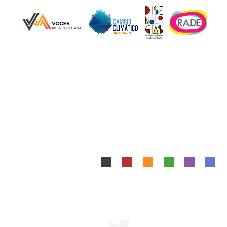
Unidad Cuajimalpa || División de Ciencias de la
Comunicación y Diseño Torre III, 5to. piso.
Avenida Vasco de Quiroga 4871, Colonia Santa Fé
Cuajimalpa. Delegación Cuajimalpa de Morelos, C.P.
05348, México CDMX.
Tel.: 5558146500
Mapa del Sitio
|
Aviso Legal
Diseñado y Desarrollado por DCCD