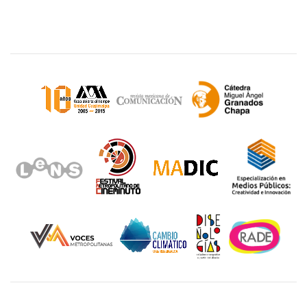
Sitios de interés
Unidad Cuajimalpa || División de Ciencias de la