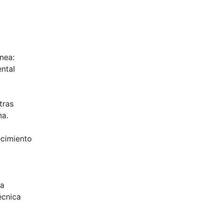
nea:
ntal
tras
na.
ecimiento
na
écnica