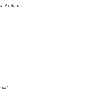
 el futuro".
ial".