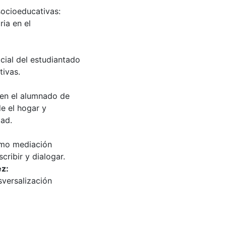
socioeducativas:
ria en el
cial del estudiantado
tivas.
 en el alumnado de
e el hogar y
dad.
como mediación
cribir y dialogar.
ez:
sversalización