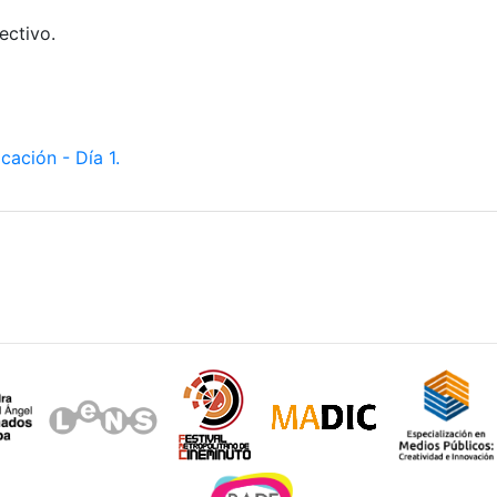
ectivo.
ación - Día 1.
Sitios de interés