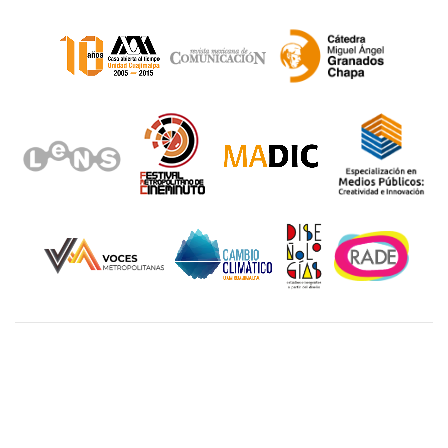
Unidad Cuajimalpa || División de Ciencias de la
Comunicación y Diseño Torre III, 5to. piso.
Avenida Vasco de Quiroga 4871, Colonia Santa Fé
Cuajimalpa. Delegación Cuajimalpa de Morelos, C.P.
05348, México CDMX.