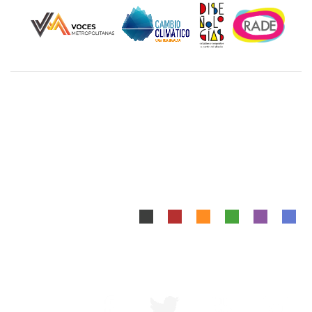
Unidad Cuajimalpa || División de Ciencias de la
Comunicación y Diseño Torre III, 5to. piso.
Avenida Vasco de Quiroga 4871, Colonia Santa Fé
Cuajimalpa. Delegación Cuajimalpa de Morelos, C.P.
05348, México CDMX.
Tel.: 5558146500
Mapa del Sitio
|
Aviso Legal
Diseñado y Desarrollado por DCCD