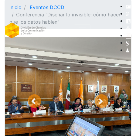
Inicio
Eventos DCCD
Conferencia "Diseñar lo invisible: cómo hacer
que los datos hablen"
Previous
Next