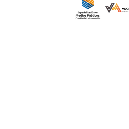
Unidad Cuajimalpa || División de Ciencia
Avenida Vasco de Quiroga 4871, Coloni
Morelos, C.P. 05348, México CDMX.
Tel.: 5558146500