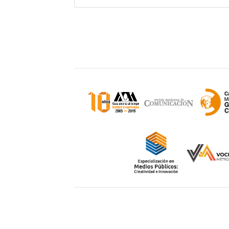
Sitio
Unidad Cuajimalpa || División de Ciencia
Avenida Vasco de Quiroga 4871, Coloni
Morelos, C.P. 05348, México CDMX.