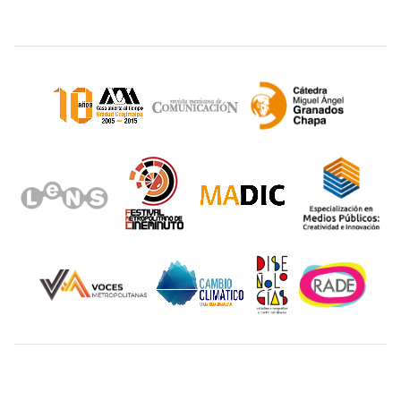
Sitios de interés
Unidad Cuajimalpa || División de Ciencias de la
Comunicación y Diseño Torre III, 5to. piso.